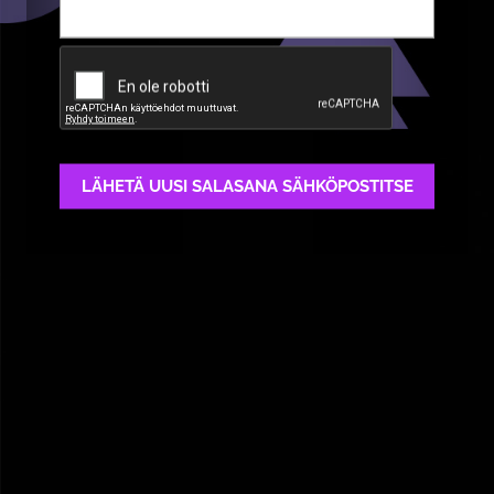
Ensisijaiset välilehdet